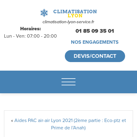
déplacements
gratuits
sans
climatisation-lyon-service.fr
Horaires:
01 85 09 35 01
Lun - Ven: 07:00 - 20:00
engagement
NOS ENGAGEMENTS
appelez-nous :
DEVIS/CONTACT
01.85.09.35.01
«
Aides PAC air-air Lyon 2021 (2ème partie : Eco-ptz et
Prime de l’Anah)