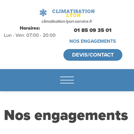
déplacements
gratuits
sans
climatisation-lyon-service.fr
Horaires:
01 85 09 35 01
Lun - Ven: 07:00 - 20:00
engagement
NOS ENGAGEMENTS
appelez-nous :
DEVIS/CONTACT
01.85.09.35.01
Nos engagements