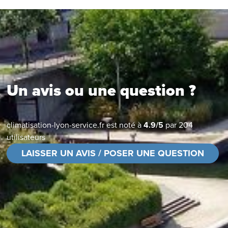
Un avis ou une question ?
climatisation-lyon-service.fr
est noté à
4.9
/
5
par
204
utilisateurs
LAISSER UN AVIS / POSER UNE QUESTION