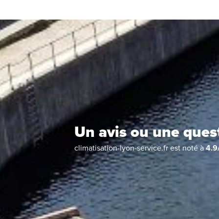
Un avis ou une ques
climatisation-lyon-service.fr
est noté à
4.9