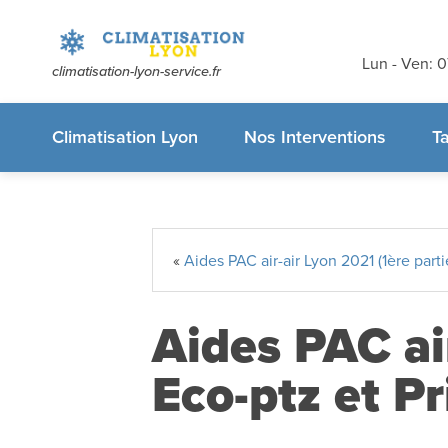
Devis et dé
gratuits
sans
Lun - Ven: 
climatisation-lyon-service.fr
appelez-nous
Climatisation Lyon
Nos Interventions
Ta
«
Aides PAC air-air Lyon 2021 (1ère parti
Aides PAC ai
Eco-ptz et P