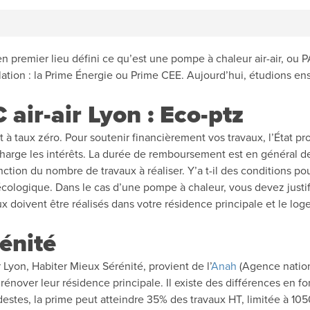
n premier lieu défini ce qu’est une pompe à chaleur air-air, ou P
llation : la Prime Énergie ou Prime CEE. Aujourd’hui, étudions en
air-air Lyon : Eco-ptz
t à taux zéro. Pour soutenir financièrement vos travaux, l’État p
 charge les intérêts. La durée de remboursement est en général d
ion du nombre de travaux à réaliser. Y’a t-il des conditions pou
 écologique. Dans le cas d’une pompe à chaleur, vous devez justif
x doivent être réalisés dans votre résidence principale et le log
énité
r Lyon, Habiter Mieux Sérénité, provient de l’
Anah
(Agence nationa
énover leur résidence principale. Il existe des différences en fo
stes, la prime peut atteindre 35% des travaux HT, limitée à 1050