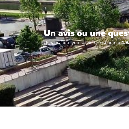
Un avis ou une ques
climatisation-lyon-service.fr
est noté à
4.9