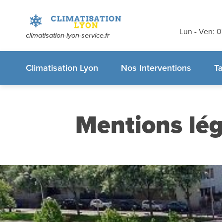
Devis et dé
gratuits
sans
Lun - Ven: 
climatisation-lyon-service.fr
appelez-nous
Climatisation Lyon
Nos Interventions
Ta
Mentions lég