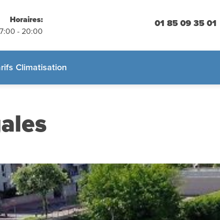
placements
 engagement
Horaires:
01 85 09 35 01
07:00 - 20:00
 :
01.85.09.35.01
rifs Climatisation
ales