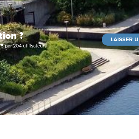
tion ?
LAISSER U
/
5
par
204
utilisateurs