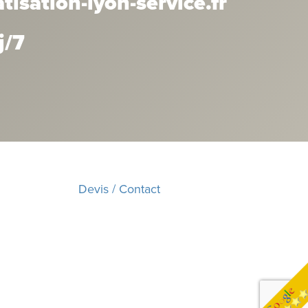
isation-lyon-service.fr
j/7
Devis / Contact