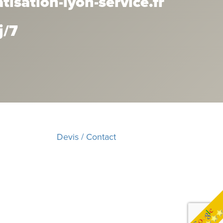
isation-lyon-service.fr
j/7
Devis / Contact