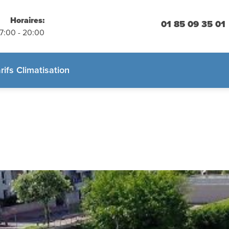
placements
 engagement
Horaires:
01 85 09 35 01
07:00 - 20:00
 :
01.85.09.35.01
rifs Climatisation