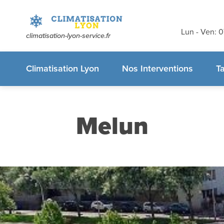
Devis et dé
gratuits
sans
Lun - Ven: 
climatisation-lyon-service.fr
appelez-nous
Climatisation Lyon
Nos Interventions
Ta
Melun