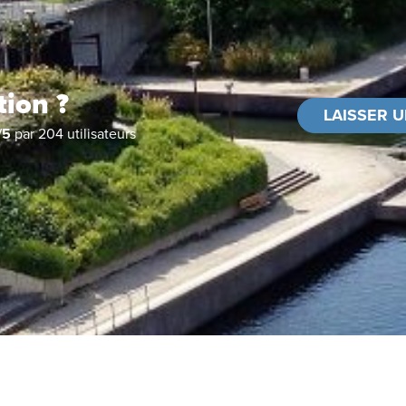
tion ?
LAISSER U
/
5
par
204
utilisateurs