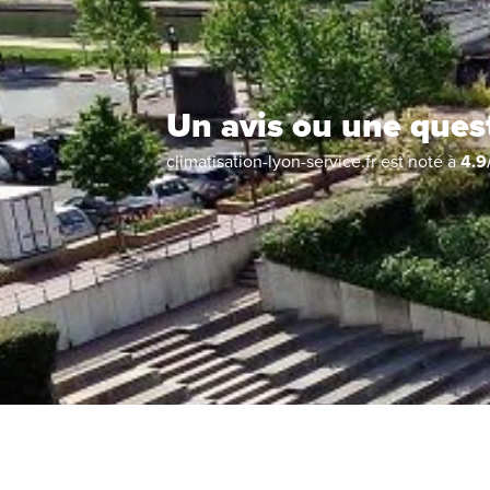
Un avis ou une ques
climatisation-lyon-service.fr
est noté à
4.9